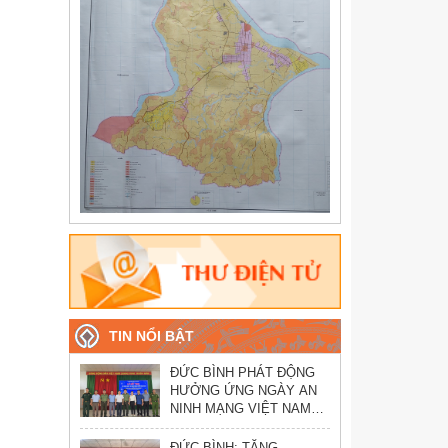
TIN NỔI BẬT
ĐỨC BÌNH PHÁT ĐỘNG
HƯỞNG ỨNG NGÀY AN
NINH MẠNG VIỆT NAM
NĂM 2026
ĐỨC BÌNH: TĂNG