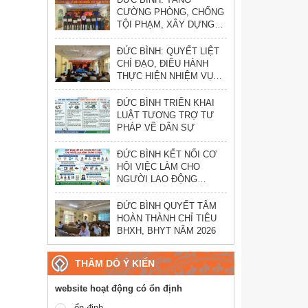
CƯỜNG PHÒNG, CHỐNG
TỘI PHẠM, XÂY DỰNG
PHONG TRÀO TOÀN DÂN
BẢO VỆ AN NINH TỔ
ĐỨC BÌNH: QUYẾT LIỆT
QUỐC VỮNG MẠNH
CHỈ ĐẠO, ĐIỀU HÀNH
THỰC HIỆN NHIỆM VỤ
PHÁT TRIỂN KINH TẾ -
XÃ HỘI
ĐỨC BÌNH TRIỂN KHAI
LUẬT TƯƠNG TRỢ TƯ
PHÁP VỀ DÂN SỰ
ĐỨC BÌNH KẾT NỐI CƠ
HỘI VIỆC LÀM CHO
NGƯỜI LAO ĐỘNG
THÁNG 8/2026
ĐỨC BÌNH QUYẾT TÂM
HOÀN THÀNH CHỈ TIÊU
BHXH, BHYT NĂM 2026
THĂM DÒ Ý KIẾN
website hoạt động có ổn định
ổn định