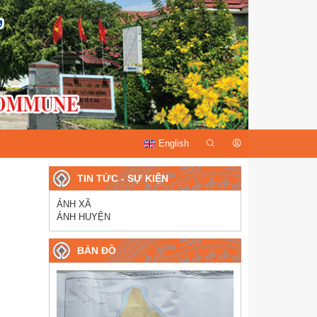
English
TIN TỨC - SỰ KIỆN
ẢNH XÃ
ẢNH HUYỆN
BẢN ĐỒ