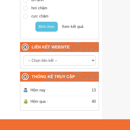
hơi chậm
cực chậm
Xem kết quả
Bình chọn
LIÊN KẾT WEBSITE
THỐNG KÊ TRUY CẬP
Hôm nay :
13
Hôm qua :
40