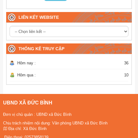
LIÊN KẾT WEBSITE
THỐNG KÊ TRUY CẬP
Hôm nay :
36
Hôm qua :
10
UBND XÃ ĐỨC BÌNH
Đơn vị chủ quản :
UBND xã Đức Bình
Chịu trách nhiệm nội dung: Văn phòng UBND xã Đức Bình
Địa chỉ:
Xã Đức Bình
Điện thoại:
02573858139