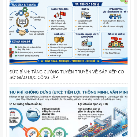
ĐỨC BÌNH: TĂNG CƯỜNG TUYÊN TRUYỀN VỀ SẮP XẾP CƠ
SỞ GIÁO DỤC CÔNG LẬP