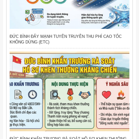
ĐỨC BÌNH ĐẨY MẠNH TUYÊN TRUYỀN THU PHÍ CAO TỐC
KHÔNG DỪNG (ETC)
ĐỨC BÌNH KHẨN TRƯƠNG RÀ SOÁT HỒ SƠ KHEN THƯỞNG