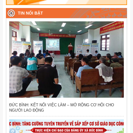
TIN NỔI BẬT
ĐỨC BÌNH: KẾT NỐI VIỆC LÀM – MỞ RỘNG CƠ HỘI CHO
NGƯỜI LAO ĐỘNG