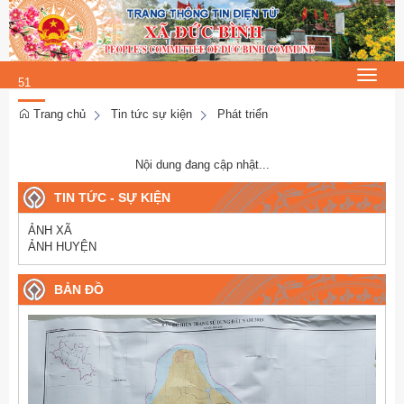
Thứ 5, 6/8/2026
13
:
Toggle
51
navigat
:
Trang chủ
Tin tức sự kiện
Phát triển
37
Nội dung đang cập nhật...
TIN TỨC - SỰ KIỆN
ẢNH XÃ
ẢNH HUYỆN
BẢN ĐỒ