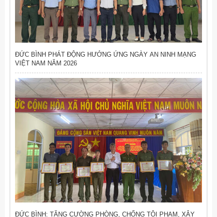
ĐỨC BÌNH PHÁT ĐỘNG HƯỞNG ỨNG NGÀY AN NINH MẠNG
VIỆT NAM NĂM 2026
ĐỨC BÌNH: TĂNG CƯỜNG PHÒNG, CHỐNG TỘI PHẠM, XÂY