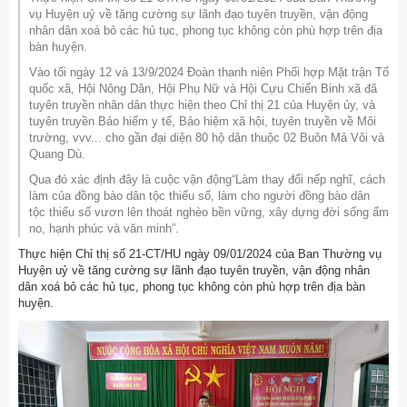
vụ Huyện uỷ về tăng cường sự lãnh đạo tuyên truyền, vận động
nhân dân xoá bỏ các hủ tục, phong tục không còn phù hợp trên địa
bàn huyện.
Vào tối ngày 12 và 13/9/2024 Đoàn thanh niên Phối hợp Mặt trận Tổ
quốc xã, Hội Nông Dân, Hội Phụ Nữ và Hội Cựu Chiến Binh xã đã
tuyên truyền nhân dân thực hiện theo Chỉ thị 21 của Huyện ủy, và
tuyên truyền Bảo hiểm y tế, Bảo hiệm xã hội, tuyên truyền về Môi
trường, vvv... cho gần đại diện 80 hộ dân thuộc 02 Buôn Mả Vôi và
Quang Dù.
Qua đó xác định đây là cuộc vận động“Làm thay đổi nếp nghĩ, cách
làm của đồng bào dân tộc thiểu số, làm cho người đồng bào dân
tộc thiểu số vươn lên thoát nghèo bền vững, xây dựng đời sống ấm
no, hạnh phúc và văn minh”.
Thực hiện Chỉ thị số 21-CT/HU ngày 09/01/2024 của Ban Thường vụ
Huyện uỷ về tăng cường sự lãnh đạo tuyên truyền, vận động nhân
dân xoá bỏ các hủ tục, phong tục không còn phù hợp trên địa bàn
huyện.