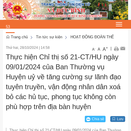
Chủ Nhật, 9/8/2026
8
:
Toggle
53
navigat
:
Trang chủ
Tin tức sự kiện
HOẠT ĐỘNG ĐOÀN THỂ
11
Thứ hai, 28/10/2024
|
14:58
+
|
A
-
A
A
Thực hiện Chỉ thị số 21-CT/HU ngày
09/01/2024 của Ban Thường vụ
Huyện uỷ về tăng cường sự lãnh đạo
tuyên truyền, vận động nhân dân xoá
bỏ các hủ tục, phong tục không còn
phù hợp trên địa bàn huyện
Chia sẻ
Lưu
Thực hiện Chỉ thị số 21-CT/HU ngày 09/01/2024 của Ban Thường