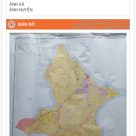
ẢNH XÃ
ẢNH HUYỆN
BẢN ĐỒ