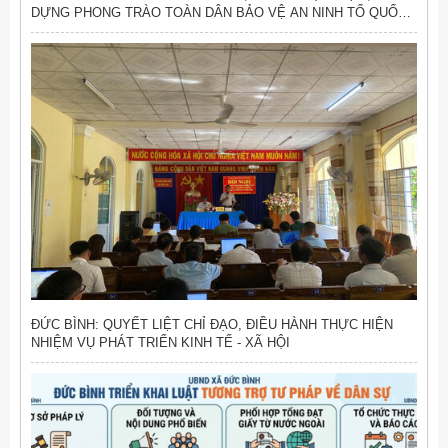
DỰNG PHONG TRÀO TOÀN DÂN BẢO VỆ AN NINH TỔ QUỐC
VỮNG MẠNH
ĐỨC BÌNH: QUYẾT LIỆT CHỈ ĐẠO, ĐIỀU HÀNH THỰC HIỆN
NHIỆM VỤ PHÁT TRIỂN KINH TẾ - XÃ HỘI