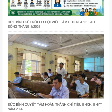
ĐỨC BÌNH KẾT NỐI CƠ HỘI VIỆC LÀM CHO NGƯỜI LAO
ĐỘNG THÁNG 8/2026
ĐỨC BÌNH QUYẾT TÂM HOÀN THÀNH CHỈ TIÊU BHXH, BHYT
NĂM 2026