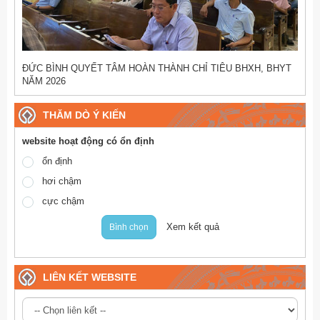
ĐỨC BÌNH QUYẾT TÂM HOÀN THÀNH CHỈ TIÊU BHXH, BHYT
NĂM 2026
THĂM DÒ Ý KIẾN
website hoạt động có ổn định
ổn định
hơi chậm
cực chậm
Xem kết quả
Bình chọn
LIÊN KẾT WEBSITE