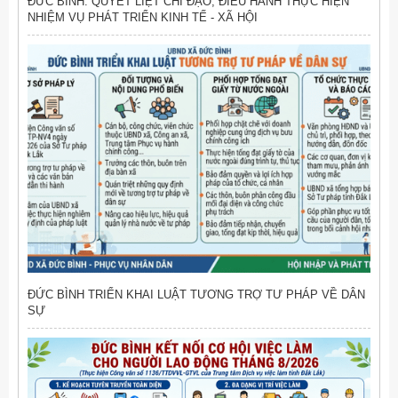
ĐỨC BÌNH: QUYẾT LIỆT CHỈ ĐẠO, ĐIỀU HÀNH THỰC HIỆN
NHIỆM VỤ PHÁT TRIỂN KINH TẾ - XÃ HỘI
ĐỨC BÌNH TRIỂN KHAI LUẬT TƯƠNG TRỢ TƯ PHÁP VỀ DÂN
SỰ