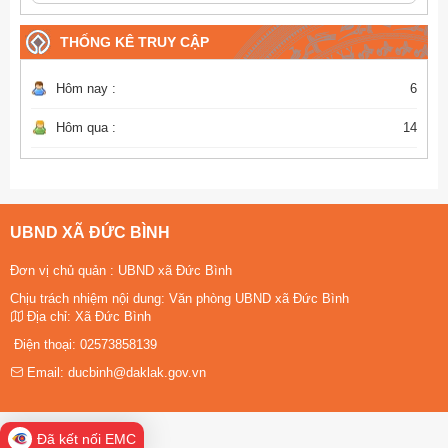
THỐNG KÊ TRUY CẬP
Hôm nay :
6
Hôm qua :
14
UBND XÃ ĐỨC BÌNH
Đơn vị chủ quản :
UBND xã Đức Bình
Chịu trách nhiệm nội dung: Văn phòng UBND xã Đức Bình
Địa chỉ:
Xã Đức Bình
Điện thoại:
02573858139
Email:
ducbinh@daklak.gov.vn
Đã kết nối EMC