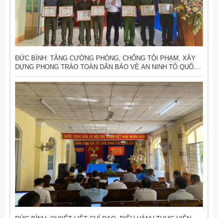
ĐỨC BÌNH: TĂNG CƯỜNG PHÒNG, CHỐNG TỘI PHẠM, XÂY
DỰNG PHONG TRÀO TOÀN DÂN BẢO VỆ AN NINH TỔ QUỐC
VỮNG MẠNH