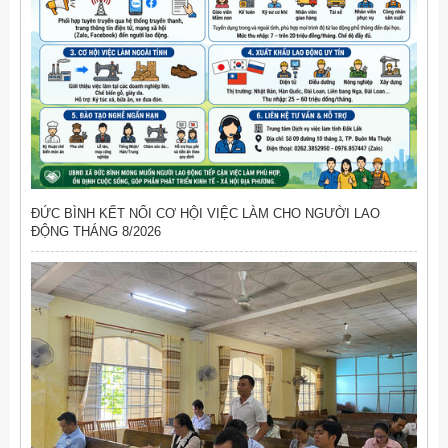
ĐỨC BÌNH KẾT NỐI CƠ HỘI VIỆC LÀM CHO NGƯỜI LAO
ĐỘNG THÁNG 8/2026