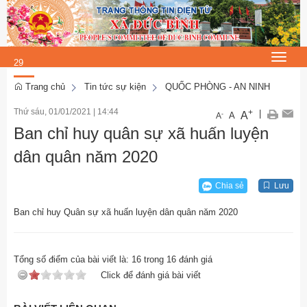
Chủ Nhật, 9/8/2026
6
:
Toggle
29
navigat
:
Trang chủ
Tin tức sự kiện
QUỐC PHÒNG - AN NINH
17
Thứ sáu, 01/01/2021
|
14:44
+
|
A
-
A
A
Ban chỉ huy quân sự xã huấn luyện
dân quân năm 2020
Chia sẻ
Lưu
Ban chỉ huy Quân sự xã huấn luyện dân quân năm 2020
Tổng số điểm của bài viết là:
16
trong
16
đánh giá
Click để đánh giá bài viết