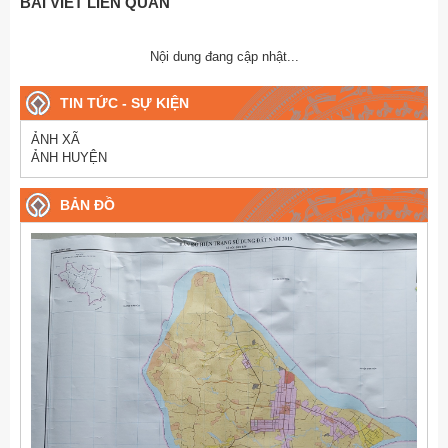
BÀI VIẾT LIÊN QUAN
Nội dung đang cập nhật...
TIN TỨC - SỰ KIỆN
ẢNH XÃ
ẢNH HUYỆN
BẢN ĐỒ