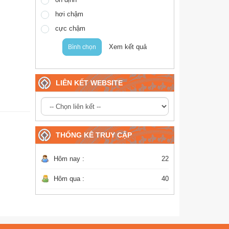
hơi chậm
cực chậm
Xem kết quả
Bình chọn
LIÊN KẾT WEBSITE
THỐNG KÊ TRUY CẬP
Hôm nay :
22
Hôm qua :
40