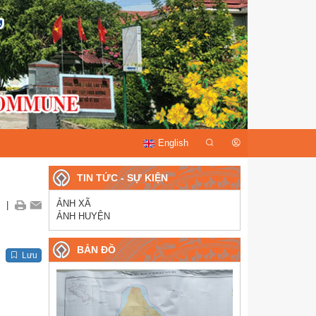
English
TIN TỨC - SỰ KIỆN
ẢNH XÃ
|
ẢNH HUYỆN
BẢN ĐỒ
Lưu