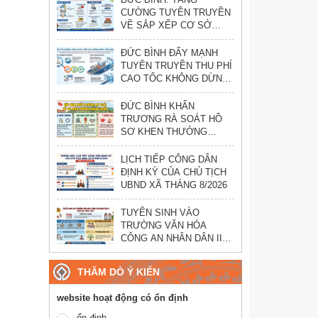
CƯỜNG TUYÊN TRUYỀN
VỀ SẮP XẾP CƠ SỞ
GIÁO DỤC CÔNG LẬP
ĐỨC BÌNH ĐẨY MẠNH
TUYÊN TRUYỀN THU PHÍ
CAO TỐC KHÔNG DỪNG
(ETC)
ĐỨC BÌNH KHẨN
TRƯƠNG RÀ SOÁT HỒ
SƠ KHEN THƯỞNG
KHÁNG CHIẾN
LỊCH TIẾP CÔNG DÂN
ĐỊNH KỲ CỦA CHỦ TỊCH
UBND XÃ THÁNG 8/2026
TUYỂN SINH VÀO
TRƯỜNG VĂN HÓA
CÔNG AN NHÂN DÂN II
NĂM HỌC 2026–2027
THĂM DÒ Ý KIẾN
website hoạt động có ổn định
ổn định