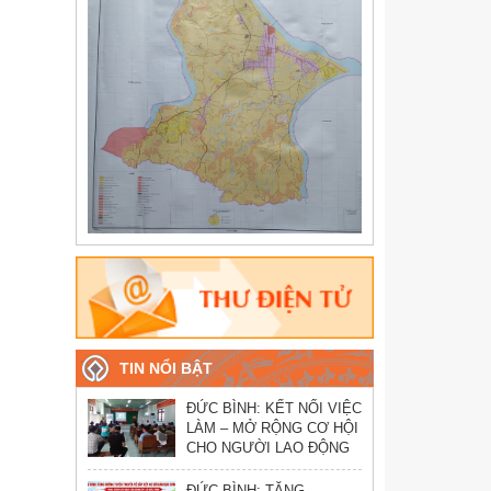
TIN NỔI BẬT
ĐỨC BÌNH: KẾT NỐI VIỆC
LÀM – MỞ RỘNG CƠ HỘI
CHO NGƯỜI LAO ĐỘNG
ĐỨC BÌNH: TĂNG