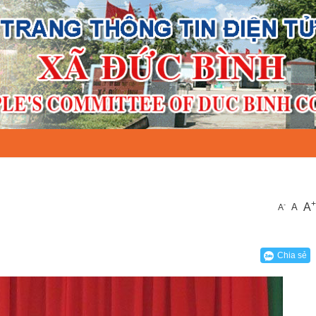
+
A
-
A
A
Chia sẻ