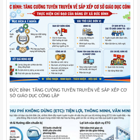
ĐỨC BÌNH: TĂNG CƯỜNG TUYÊN TRUYỀN VỀ SẮP XẾP CƠ
SỞ GIÁO DỤC CÔNG LẬP