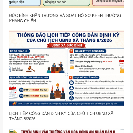
ĐỨC BÌNH KHẨN TRƯƠNG RÀ SOÁT HỒ SƠ KHEN THƯỞNG
KHÁNG CHIẾN
LỊCH TIẾP CÔNG DÂN ĐỊNH KỲ CỦA CHỦ TỊCH UBND XÃ
THÁNG 8/2026