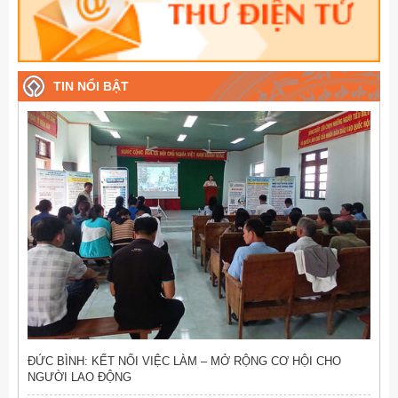
TIN NỔI BẬT
ĐỨC BÌNH: KẾT NỐI VIỆC LÀM – MỞ RỘNG CƠ HỘI CHO
NGƯỜI LAO ĐỘNG