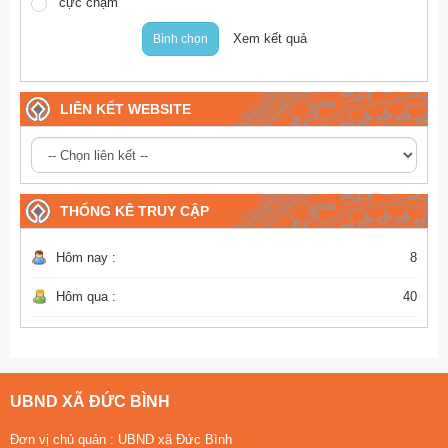
cực chậm
Xem kết quả
Bình chọn
LIÊN KẾT WEBSITE
THỐNG KÊ TRUY CẬP
Hôm nay :
8
Hôm qua :
40
UBND XÃ ĐỨC BÌNH
Đơn vị chủ quản :
UBND xã Đức Bình