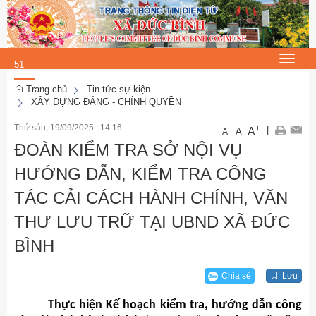
Thứ 5, 6/8/2026
23
:
Toggle
51
navigat
:
Trang chủ
Tin tức sự kiện
XÂY DỰNG ĐẢNG - CHÍNH QUYỀN
49
Thứ sáu, 19/09/2025
|
14:16
+
|
A
-
A
A
ĐOÀN KIỂM TRA SỞ NỘI VỤ
HƯỚNG DẪN, KIỂM TRA CÔNG
TÁC CẢI CÁCH HÀNH CHÍNH, VĂN
THƯ LƯU TRỮ TẠI UBND XÃ ĐỨC
BÌNH
Chia sẻ
Lưu
Thực hiện Kế hoạch kiểm tra, hướng dẫn công