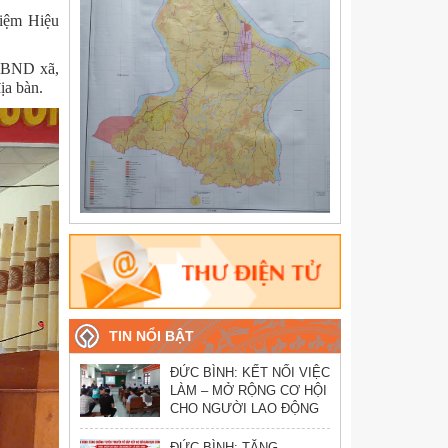
hiệm Hiệu
UBND xã,
ịa bàn.
TIN NỔI BẬT
ĐỨC BÌNH: KẾT NỐI VIỆC
LÀM – MỞ RỘNG CƠ HỘI
CHO NGƯỜI LAO ĐỘNG
ĐỨC BÌNH: TĂNG