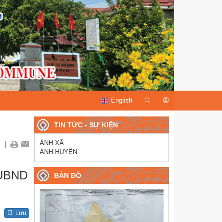
English
TIN TỨC - SỰ KIỆN
ẢNH XÃ
|
ẢNH HUYỆN
UBND
BẢN ĐỒ
Lưu