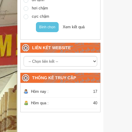
hơi chậm
cực chậm
Xem kết quả
Bình chọn
LIÊN KẾT WEBSITE
THỐNG KÊ TRUY CẬP
Hôm nay :
17
Hôm qua :
40