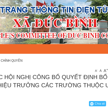
 CHÍNH QUYỀN
+
A
-
A
A
C HỘI NGHỊ CÔNG BỐ QUYẾT ĐỊNH BỔ
 HIỆU TRƯỞNG CÁC TRƯỜNG THUỘC 
Chia sẻ