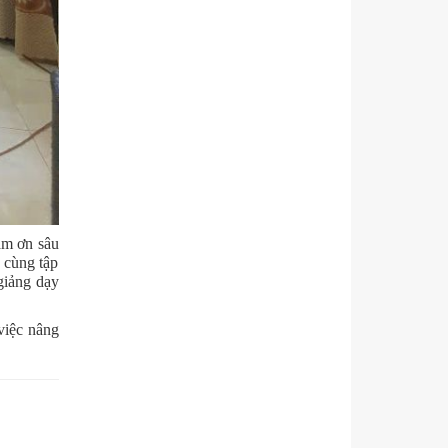
ảm ơn sâu
 cùng tập
giảng dạy
việc nâng