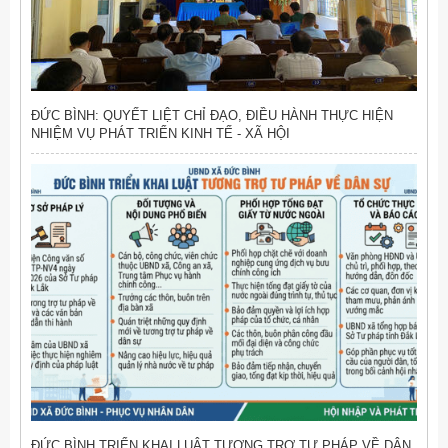
ĐỨC BÌNH: QUYẾT LIỆT CHỈ ĐẠO, ĐIỀU HÀNH THỰC HIỆN
NHIỆM VỤ PHÁT TRIỂN KINH TẾ - XÃ HỘI
ĐỨC BÌNH TRIỂN KHAI LUẬT TƯƠNG TRỢ TƯ PHÁP VỀ DÂN