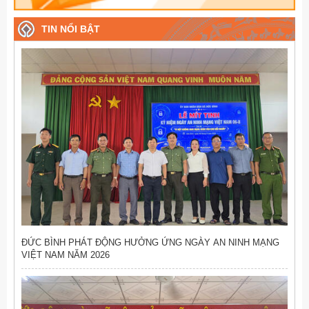
TIN NỔI BẬT
ĐỨC BÌNH PHÁT ĐỘNG HƯỞNG ỨNG NGÀY AN NINH MẠNG
VIỆT NAM NĂM 2026