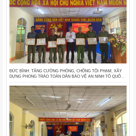
ĐỨC BÌNH: TĂNG CƯỜNG PHÒNG, CHỐNG TỘI PHẠM, XÂY
DỰNG PHONG TRÀO TOÀN DÂN BẢO VỆ AN NINH TỔ QUỐC
VỮNG MẠNH