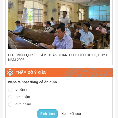
ĐỨC BÌNH QUYẾT TÂM HOÀN THÀNH CHỈ TIÊU BHXH, BHYT
NĂM 2026
THĂM DÒ Ý KIẾN
website hoạt động có ổn định
ổn định
hơi chậm
cực chậm
Xem kết quả
Bình chọn