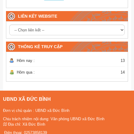
LIÊN KẾT WEBSITE
THỐNG KÊ TRUY CẬP
Hôm nay :
13
Hôm qua :
14
UBND XÃ ĐỨC BÌNH
Đơn vị chủ quản :
UBND xã Đức Bình
Chịu trách nhiệm nội dung: Văn phòng UBND xã Đức Bình
Địa chỉ:
Xã Đức Bình
Điện thoại:
02573858139