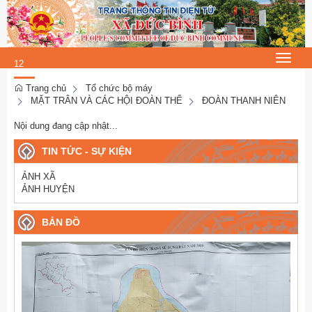
Chủ Nhật, 9/8/2026
15
:
Toggle
12
navigat
:
Trang chủ
Tổ chức bộ máy
MẶT TRÂN VÀ CÁC HỘI ĐOÀN THỂ
ĐOÀN THANH NIÊN
49
Nội dung đang cập nhật...
TIN TỨC - SỰ KIỆN
ẢNH XÃ
ẢNH HUYỆN
BẢN ĐỒ