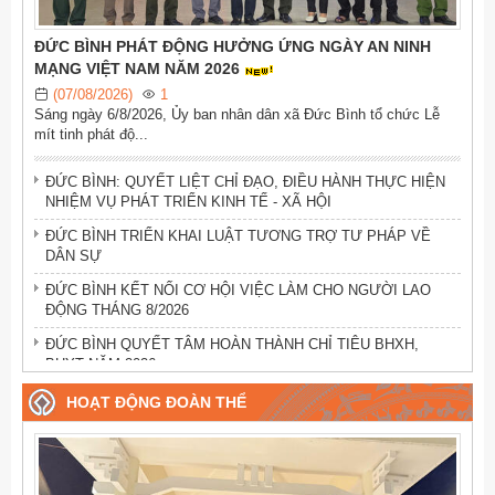
ĐỨC BÌNH PHÁT ĐỘNG HƯỞNG ỨNG NGÀY AN NINH
MẠNG VIỆT NAM NĂM 2026
(07/08/2026)
1
Sáng ngày 6/8/2026, Ủy ban nhân dân xã Đức Bình tổ chức Lễ
mít tinh phát độ...
ĐỨC BÌNH: QUYẾT LIỆT CHỈ ĐẠO, ĐIỀU HÀNH THỰC HIỆN
NHIỆM VỤ PHÁT TRIỂN KINH TẾ - XÃ HỘI
ĐỨC BÌNH TRIỂN KHAI LUẬT TƯƠNG TRỢ TƯ PHÁP VỀ
DÂN SỰ
ĐỨC BÌNH KẾT NỐI CƠ HỘI VIỆC LÀM CHO NGƯỜI LAO
ĐỘNG THÁNG 8/2026
ĐỨC BÌNH QUYẾT TÂM HOÀN THÀNH CHỈ TIÊU BHXH,
BHYT NĂM 2026
ĐỨC BÌNH: KẾT NỐI VIỆC LÀM – MỞ RỘNG CƠ HỘI CHO
HOẠT ĐỘNG ĐOÀN THỂ
NGƯỜI LAO ĐỘNG
ĐỨC BÌNH: TĂNG CƯỜNG TUYÊN TRUYỀN VỀ SẮP XẾP CƠ
SỞ GIÁO DỤC CÔNG LẬP