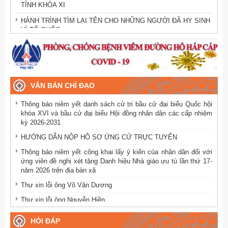
TỈNH KHÓA XI
HÀNH TRÌNH TÌM LẠI TÊN CHO NHỮNG NGƯỜI ĐÃ HY SINH
VÌ TỔ QUỐC
ĐỨC BÌNH THÀNH KÍNH TRI ÂN CÁC ANH HÙNG LIỆT SĨ
NHÂN KỶ NIỆM 79 NĂM NGÀY THƯƠNG BINH - LIỆT SĨ
CÔNG BỐ QUYẾT ĐỊNH THÀNH LẬP CÁC CHI ĐOÀN THÔN,
BUÔN
VĂN BẢN CHỈ ĐẠO
CÔNG BỐ QUYẾT ĐỊNH THÀNH LẬP CÁC CHI HỘI VÀ CHỈ
Thông báo niêm yết danh sách cử tri bầu cử đại biểu Quốc hội
ĐỊNH CHI HỘI TRƯỞNG CÁC THÔN, BUÔN
khóa XVI và bầu cử đại biểu Hội đồng nhân dân các cấp nhiệm
Công trình “Đường cờ Tổ quốc” đoạn đường thanh niên Sáng –
kỳ 2026-2031
Xanh – Sạch – Đẹp.
HƯỚNG DẪN NỘP HỒ SƠ ỨNG CỬ TRỰC TUYẾN
HƯỞNG ỨNG NGÀY PHÁP LUẬT VIỆT NAM NĂM 2024
Thông báo niêm yết công khai lấy ý kiến của nhân dân đối với
ứng viên đề nghị xét tặng Danh hiệu Nhà giáo ưu tú lần thứ 17-
Thực hiện Chỉ thị số 21-CT/HU ngày 09/01/2024 của Ban
năm 2026 trên địa bàn xã
Thường vụ Huyện uỷ về tăng cường sự lãnh đạo tuyên truyền,
vận động nhân dân xoá bỏ các hủ tục, phong tục không còn phù
Thư xin lỗi ông Võ Văn Dương
hợp trên địa bàn huyện
Thư xin lỗi ông Nguyễn Hiền
Tọa đàm kỷ niệm 83 năm ngày truyền thống Người cao tuổi Việt
Nam (06/6/1941-06/6/2024).
Thư xin lỗi ông Võ Văn Dương
HỎI ĐÁP