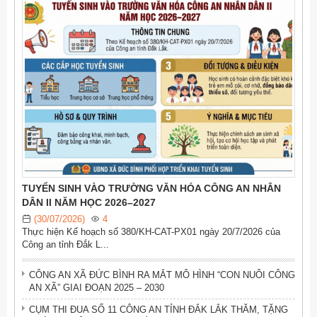
TUYỂN SINH VÀO TRƯỜNG VĂN HÓA CÔNG AN NHÂN
DÂN II NĂM HỌC 2026–2027
(30/07/2026)
4
Thực hiện Kế hoạch số 380/KH-CAT-PX01 ngày 20/7/2026 của
Công an tỉnh Đắk L...
CÔNG AN XÃ ĐỨC BÌNH RA MẮT MÔ HÌNH “CON NUÔI CÔNG
AN XÃ” GIAI ĐOẠN 2025 – 2030
CỤM THI ĐUA SỐ 11 CÔNG AN TỈNH ĐẮK LẮK THĂM, TẶNG