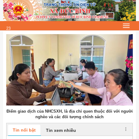
Thứ 6, 7/8/2026
23
:
Toggle
23
navigat
:
26
Điểm giao dịch của NHCSXH, là địa chỉ quen thuộc đối với người
nghèo và các đối tượng chính sách
Tin nổi bật
Tin xem nhiều