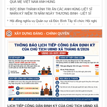
QUÀ MẸ VIỆT NAM ANH HÙNG
ĐỨC BÌNH THÀNH KÍNH TRI ÂN CÁC ANH HÙNG LIỆT SĨ
NHÂN KỶ NIỆM 79 NĂM NGÀY THƯƠNG BINH - LIỆT SĨ
Hội đồng nghĩa vụ Quân sự xã Đức Bình Tây tổ chức Hội nghị
xét duyệt chính trị, chính sách chuẩn bị cho công tác tuyển
quân năm 2025.
XÂY DỰNG ĐẢNG - CHÍNH QUYỀN
Công tác tuyển quân năm 2022
Ban chỉ huy quân sự xã huấn luyện dân quân năm 2020
LỊCH TIẾP CÔNG DÂN ĐỊNH KỲ CỦA CHỦ TỊCH UBND XÃ