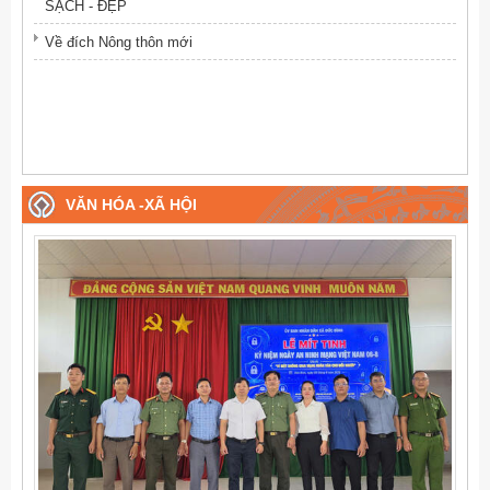
SẠCH - ĐẸP
Về đích Nông thôn mới
VĂN HÓA -XÃ HỘI