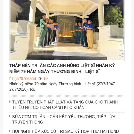
ĐỨC BÌNH KHẨN TRƯƠNG RÀ SOÁT HỒ SƠ KHEN
THƯỞNG KHÁNG CHIẾN
LỊCH TIẾP CÔNG DÂN ĐỊNH KỲ CỦA CHỦ TỊCH UBND XÃ
THÁNG 8/2026
TUYỂN SINH VÀO TRƯỜNG VĂN HÓA CÔNG AN NHÂN DÂN
II NĂM HỌC 2026–2027
"CHIẾN DỊCH 500 NGÀY ĐÊM" ĐẨY MẠNH TÌM KIẾM, QUY
TẬP VÀ XÁC ĐỊNH DANH TÍNH HÀI CỐT LIỆT SĨ
NÂNG CAO NĂNG LỰC HOẠT ĐỘNG CỦA LỰC LƯỢNG BẢO
THẮP NẾN TRI ÂN CÁC ANH HÙNG LIỆT SĨ NHÂN KỶ
VỆ AN NINH MẠNG
NIỆM 79 NĂM NGÀY THƯƠNG BINH - LIỆT SĨ
ĐỨC BÌNH: HÀNH ĐỘNG 100 NGÀY NÂNG CAO HIỆU QUẢ
(27/07/2026)
10
CHUYỂN ĐỔI SỐ
Nhân kỷ niệm 79 năm Ngày Thương binh - Liệt sĩ (27/7/1947 -
27/7/2026), tối...
THẮP NẾN TRI ÂN CÁC ANH HÙNG LIỆT SĨ NHÂN KỶ NIỆM
79 NĂM NGÀY THƯƠNG BINH - LIỆT SĨ
TUYÊN TRUYỀN PHÁP LUẬT VÀ TẶNG QUÀ CHO THANH
THIẾU NHI CÓ HOÀN CẢNH KHÓ KHĂN
BỮA CƠM TRI ÂN – GẮN KẾT YÊU THƯƠNG, TIẾP LỬA
TRUYỀN THỐNG
HỘI NGHỊ TIẾP XÚC CỬ TRI SAU KỲ HỌP THỨ HAI HĐND