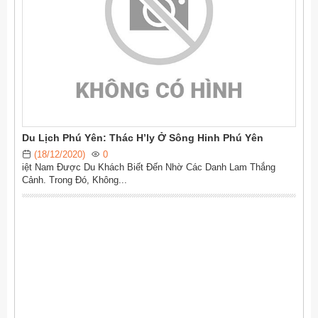
ĐỨC BÌNH: KIỆN TOÀN TỔ CHỨC BỘ MÁY SAU SẮP XẾP
ĐƠN VỊ HÀNH CHÍNH
HĐND XÃ ĐỨC BÌNH THÔNG QUA CÁC NGHỊ QUYẾT VỀ
BIÊN CHẾ VÀ NGÂN SÁCH NĂM 2025
UBND xã Đức Bình tổ chức Hội nghị gặp mặt, đối thoại giữa
chính quyền với các doanh nghiệp, hợp tác xã và hộ kinh doanh
năm 2025
TRIỂN KHAI CÀI ĐẶT SỔ TAY ĐẢNG VIÊN ĐIỆN TỬ
Du Lịch Phú Yên: Thác H’ly Ở Sông Hinh Phú Yên
ĐOÀN KIỂM TRA SỞ NỘI VỤ HƯỚNG DẪN, KIỂM TRA CÔNG
(18/12/2020)
0
TÁC CẢI CÁCH HÀNH CHÍNH, VĂN THƯ LƯU TRỮ TẠI UBND
iệt Nam Được Du Khách Biết Đến Nhờ Các Danh Lam Thắng
XÃ ĐỨC BÌNH
Cảnh. Trong Đó, Không...
HỘI ĐỒNG NHÂN DÂN XÃ ĐỨC BÌNH TỔ CHỨC KỲ HỌP THỨ
HAI (KỲ HỌP CHUYÊN ĐỀ)