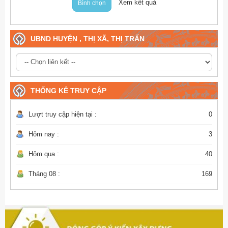
Xem kết quả
Bình chọn
UBND HUYỆN , THỊ XÃ, THỊ TRẤN
THỐNG KÊ TRUY CẬP
Lượt truy cập hiện tại :
0
Hôm nay :
3
Hôm qua :
40
Tháng 08 :
169