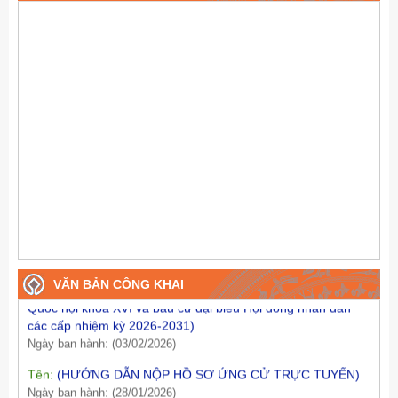
Tên:
(Thông báo niêm yết danh sách cử tri bầu cử đại biểu
Quốc hội khóa XVI và bầu cử đại biểu Hội đồng nhân dân
VĂN BẢN CÔNG KHAI
các cấp nhiệm kỳ 2026-2031)
Ngày ban hành: (03/02/2026)
Tên:
(HƯỚNG DẪN NỘP HỒ SƠ ỨNG CỬ TRỰC TUYẾN)
Ngày ban hành: (28/01/2026)