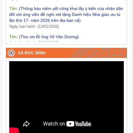
Tên:
(Thông báo niêm yết công khai lấy ý kiến của nhân dân
đối với ứng viên đề nghị xét tặng Danh hiệu Nhà giáo ưu tú
lần thứ 17- năm 2026 trên địa bàn xã)
Ngày ban hành: (13/01/2026)
Tên:
(Thư xin lỗi ông Võ Văn Dương)
Ngày ban hành: (23/12/2025)
Tên:
(Thư xin lỗi ông Nguyễn Hiền)
Ngày ban hành: (23/12/2025)
XÃ ĐỨC BÌNH
Tên:
(Thư xin lỗi ông Võ Văn Dương)
Ngày ban hành: (23/12/2025)