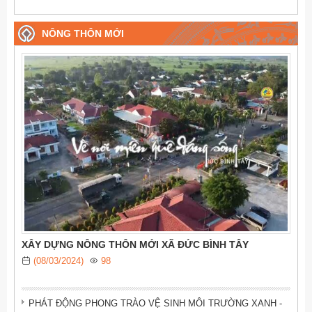
NÔNG THÔN MỚI
XÂY DỰNG NÔNG THÔN MỚI XÃ ĐỨC BÌNH TÂY
(08/03/2024)
98
PHÁT ĐỘNG PHONG TRÀO VỆ SINH MÔI TRƯỜNG XANH -