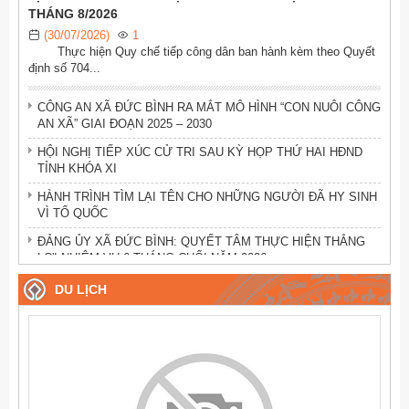
THÁNG 8/2026
(30/07/2026)
1
Thực hiện Quy chế tiếp công dân ban hành kèm theo Quyết
định số 704...
CÔNG AN XÃ ĐỨC BÌNH RA MẮT MÔ HÌNH “CON NUÔI CÔNG
AN XÃ” GIAI ĐOẠN 2025 – 2030
HỘI NGHỊ TIẾP XÚC CỬ TRI SAU KỲ HỌP THỨ HAI HĐND
TỈNH KHÓA XI
HÀNH TRÌNH TÌM LẠI TÊN CHO NHỮNG NGƯỜI ĐÃ HY SINH
VÌ TỔ QUỐC
ĐẢNG ỦY XÃ ĐỨC BÌNH: QUYẾT TÂM THỰC HIỆN THẮNG
LỢI NHIỆM VỤ 6 THÁNG CUỐI NĂM 2026
ĐẢNG ỦY UBND XÃ ĐỨC BÌNH: CÔNG BỐ CÁC QUYẾT ĐỊNH
DU LỊCH
THÀNH LẬP CHI BỘ TRỰC THUỘC
SƠ KẾT CÔNG TÁC ĐẢNG, CÔNG TÁC CÔNG AN 6 THÁNG
ĐẦU NĂM 2026
KỲ HỌP THỨ HAI HĐND XÃ ĐỨC BÌNH KHÓA II: THÔNG QUA
NHIỀU NGHỊ QUYẾT QUAN TRỌNG