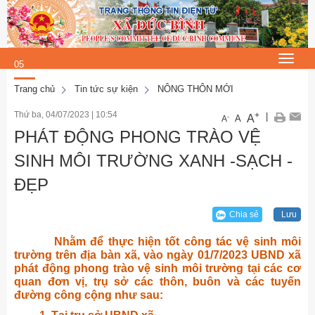
Thứ 6, 7/8/2026
5
:
Toggle
05
navigat
:
Trang chủ
Tin tức sự kiện
NÔNG THÔN MỚI
39
Thứ ba, 04/07/2023
|
10:54
+
|
A
-
A
A
PHÁT ĐỘNG PHONG TRÀO VỆ
SINH MÔI TRƯỜNG XANH -SẠCH -
ĐẸP
Chia sẻ
Lưu
Nhằm để thực hiện tốt công tác vệ sinh môi
trường trên địa bàn xã, vào ngày 01/7/2023 UBND xã
phát động phong trào vệ sinh môi trường tại các cơ
quan đơn vị, trụ sở các thôn, buôn và các tuyến
đường công cộng như sau: