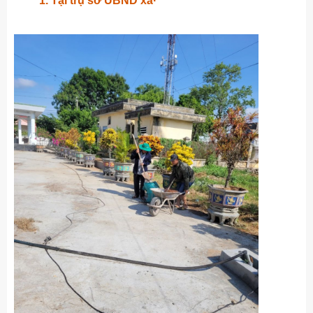
1. Tại trụ sở UBND xã·