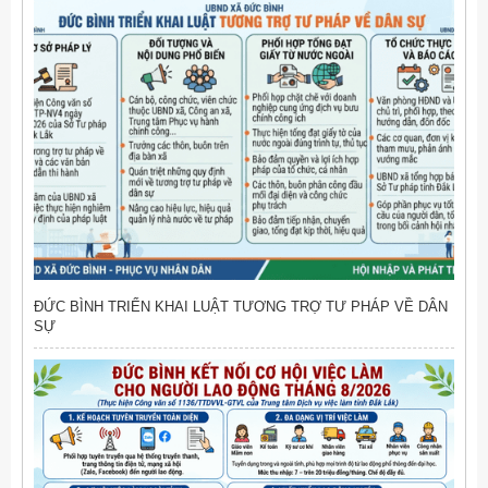
NHIỆM VỤ PHÁT TRIỂN KINH TẾ - XÃ HỘI
ĐỨC BÌNH TRIỂN KHAI LUẬT TƯƠNG TRỢ TƯ PHÁP VỀ DÂN
SỰ