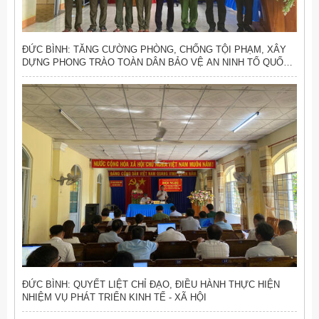
ĐỨC BÌNH: TĂNG CƯỜNG PHÒNG, CHỐNG TỘI PHẠM, XÂY
DỰNG PHONG TRÀO TOÀN DÂN BẢO VỆ AN NINH TỔ QUỐC
VỮNG MẠNH
ĐỨC BÌNH: QUYẾT LIỆT CHỈ ĐẠO, ĐIỀU HÀNH THỰC HIỆN