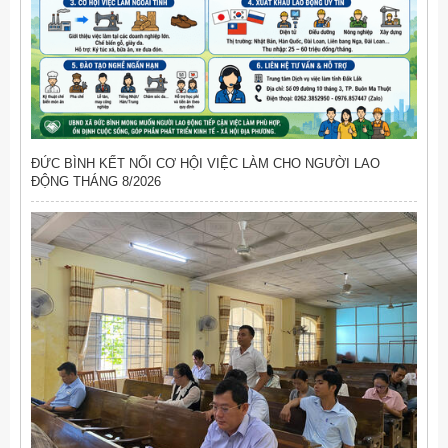
ĐỨC BÌNH KẾT NỐI CƠ HỘI VIỆC LÀM CHO NGƯỜI LAO
ĐỘNG THÁNG 8/2026