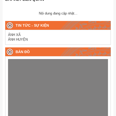
Nội dung đang cập nhật...
TIN TỨC - SỰ KIỆN
ẢNH XÃ
ẢNH HUYỆN
BẢN ĐỒ