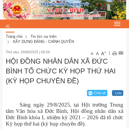
Thứ 7, 8/8/2026
19
:
Toggle
41
navigat
:
Trang chủ
Tin tức sự kiện
XÂY DỰNG ĐẢNG - CHÍNH QUYỀN
17
Thứ sáu, 29/08/2025
|
08:59
+
|
A
-
A
A
HỘI ĐỒNG NHÂN DÂN XÃ ĐỨC
BÌNH TỔ CHỨC KỲ HỌP THỨ HAI
(KỲ HỌP CHUYÊN ĐỀ)
Chia sẻ
Lưu
Sáng ngày 29/8/2025, tại Hội trường Trung
tâm Văn hóa xã Đức Bình, Hội đồng nhân dân xã
Đức Bình khóa I, nhiệm kỳ 2021 – 2026 đã tổ chức
Kỳ họp thứ hai (kỳ họp chuyên đề).