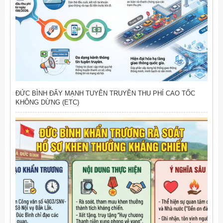
ĐỨC BÌNH ĐẨY MẠNH TUYÊN TRUYỀN THU PHÍ CAO TỐC
KHÔNG DỪNG (ETC)