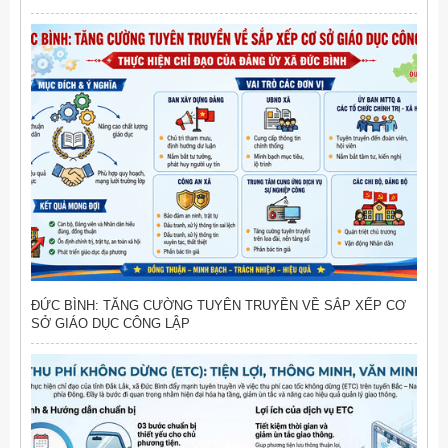
ĐỨC BÌNH: TĂNG CƯỜNG TUYÊN TRUYỀN VỀ SẮP XẾP CƠ
SỞ GIÁO DỤC CÔNG LẬP