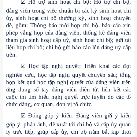
☑
️ Hỗ trợ sinh hoạt chi bộ: Hỗ trợ chi bộ,
đảng viên trong việc chuẩn bị các kỳ sinh hoạt chi
ủy, sinh hoạt chi bộ thường kỳ, sinh hoạt chuyên
đề, gồm: Thông báo mời họp chi bộ, báo cáo xin
phép vắng họp của đảng viên, thống kê đảng viên
tham gia sinh hoạt cấp uỷ, sinh hoạt chi bộ; gửi tài
liệu họp chi bộ; chi bộ gửi báo cáo lên đảng uỷ cấp
trên.
☑
️ Học tập nghị quyết: Triển khai các đợt
nghiên cứu, học tập nghị quyết chuyên sâu; tổng
hợp kết quả học tập nghị quyết của đảng viên trên
ứng dụng sổ tay đảng viên điện tử; liên kết các
cuộc thi tìm hiểu nghị quyết trực tuyến do các tổ
chức đảng, cơ quan, đơn vị tổ chức.
☑
️ Đóng góp ý kiến: Đảng viên gửi ý kiến
góp ý, phản ánh, đề xuất tới chi bộ và cấp ủy quản
lý trực tiếp, giúp cấp ủy, chi bộ nắm bắt kịp thời