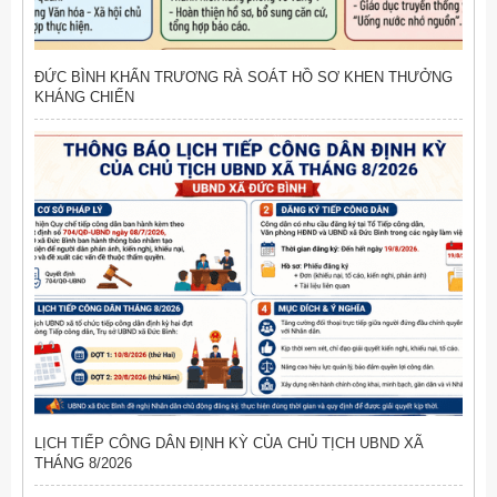
ĐỨC BÌNH KHẨN TRƯƠNG RÀ SOÁT HỒ SƠ KHEN THƯỞNG
KHÁNG CHIẾN
LỊCH TIẾP CÔNG DÂN ĐỊNH KỲ CỦA CHỦ TỊCH UBND XÃ
THÁNG 8/2026