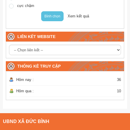
cực chậm
Xem kết quả
Bình chọn
LIÊN KẾT WEBSITE
THỐNG KÊ TRUY CẬP
Hôm nay :
36
Hôm qua :
10
UBND XÃ ĐỨC BÌNH