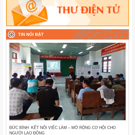
TIN NỔI BẬT
ĐỨC BÌNH: KẾT NỐI VIỆC LÀM – MỞ RỘNG CƠ HỘI CHO
NGƯỜI LAO ĐỘNG