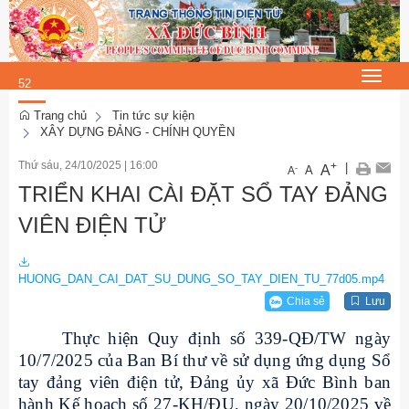
Thứ 5, 6/8/2026
13
:
Toggle
52
navigat
:
Trang chủ
Tin tức sự kiện
XÂY DỰNG ĐẢNG - CHÍNH QUYỀN
04
Thứ sáu, 24/10/2025
|
16:00
+
|
A
-
A
A
TRIỂN KHAI CÀI ĐẶT SỔ TAY ĐẢNG
VIÊN ĐIỆN TỬ
HUONG_DAN_CAI_DAT_SU_DUNG_SO_TAY_DIEN_TU_77d05.mp4
Chia sẻ
Lưu
Thực hiện Quy định số 339-QĐ/TW ngày
10/7/2025 của Ban Bí thư về sử dụng ứng dụng Sổ
tay đảng viên điện tử, Đảng ủy xã Đức Bình ban
hành Kế hoạch số 27-KH/ĐU, ngày 20/10/2025 về