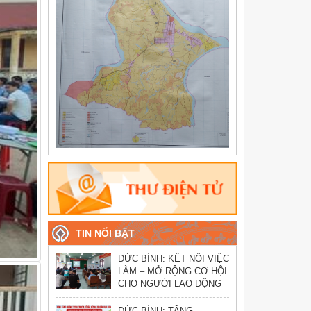
TIN NỔI BẬT
ĐỨC BÌNH: KẾT NỐI VIỆC
LÀM – MỞ RỘNG CƠ HỘI
CHO NGƯỜI LAO ĐỘNG
ĐỨC BÌNH: TĂNG