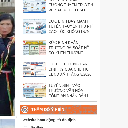
CƯỜNG TUYÊN TRUYỀN
VỀ SẮP XẾP CƠ SỞ
GIÁO DỤC CÔNG LẬP
ĐỨC BÌNH ĐẨY MẠNH
TUYÊN TRUYỀN THU PHÍ
CAO TỐC KHÔNG DỪNG
(ETC)
ĐỨC BÌNH KHẨN
TRƯƠNG RÀ SOÁT HỒ
SƠ KHEN THƯỞNG
KHÁNG CHIẾN
LỊCH TIẾP CÔNG DÂN
ĐỊNH KỲ CỦA CHỦ TỊCH
UBND XÃ THÁNG 8/2026
TUYỂN SINH VÀO
TRƯỜNG VĂN HÓA
CÔNG AN NHÂN DÂN II
NĂM HỌC 2026–2027
THĂM DÒ Ý KIẾN
website hoạt động có ổn định
ổn định