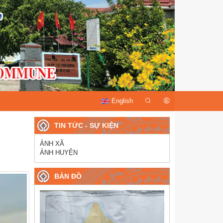
English
TIN TỨC - SỰ KIỆN
ẢNH XÃ
ẢNH HUYỆN
BẢN ĐỒ