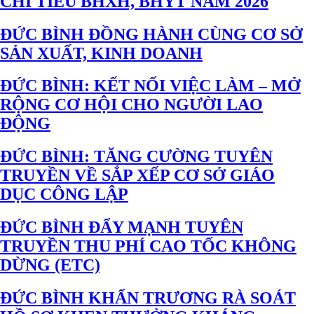
CHỈ TIÊU BHXH, BHYT NĂM 2026
ĐỨC BÌNH ĐỒNG HÀNH CÙNG CƠ SỞ
SẢN XUẤT, KINH DOANH
ĐỨC BÌNH: KẾT NỐI VIỆC LÀM – MỞ
RỘNG CƠ HỘI CHO NGƯỜI LAO
ĐỘNG
ĐỨC BÌNH: TĂNG CƯỜNG TUYÊN
TRUYỀN VỀ SẮP XẾP CƠ SỞ GIÁO
DỤC CÔNG LẬP
ĐỨC BÌNH ĐẨY MẠNH TUYÊN
TRUYỀN THU PHÍ CAO TỐC KHÔNG
DỪNG (ETC)
ĐỨC BÌNH KHẨN TRƯƠNG RÀ SOÁT