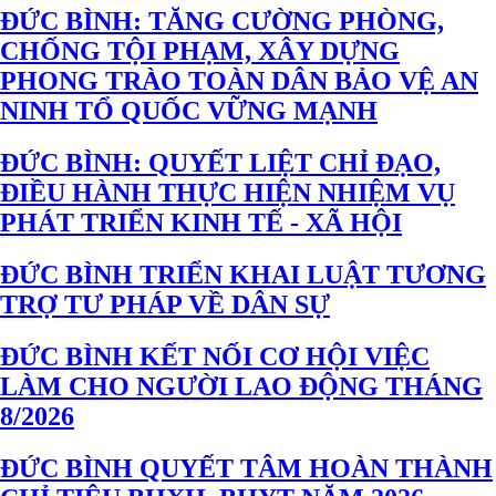
ĐỨC BÌNH: TĂNG CƯỜNG PHÒNG,
CHỐNG TỘI PHẠM, XÂY DỰNG
PHONG TRÀO TOÀN DÂN BẢO VỆ AN
NINH TỔ QUỐC VỮNG MẠNH
ĐỨC BÌNH: QUYẾT LIỆT CHỈ ĐẠO,
ĐIỀU HÀNH THỰC HIỆN NHIỆM VỤ
PHÁT TRIỂN KINH TẾ - XÃ HỘI
ĐỨC BÌNH TRIỂN KHAI LUẬT TƯƠNG
TRỢ TƯ PHÁP VỀ DÂN SỰ
ĐỨC BÌNH KẾT NỐI CƠ HỘI VIỆC
LÀM CHO NGƯỜI LAO ĐỘNG THÁNG
8/2026
ĐỨC BÌNH QUYẾT TÂM HOÀN THÀNH