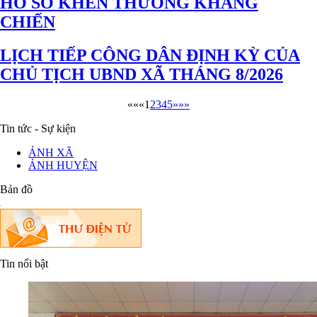
HỒ SƠ KHEN THƯỞNG KHÁNG
CHIẾN
LỊCH TIẾP CÔNG DÂN ĐỊNH KỲ CỦA
CHỦ TỊCH UBND XÃ THÁNG 8/2026
««
«
1
2
3
4
5
»
»»
Tin tức - Sự kiện
ẢNH XÃ
ẢNH HUYỆN
Bản đồ