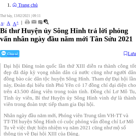
Trang chủ
Thứ bảy, 13/02/2021
|
09:11
|
+
-
A
A
A
Bí thư Huyện ủy Sông Hinh trả lời phỏng
vấn nhân ngày đầu năm mới Tân Sửu 2021
Lưu
Chia sẻ
Đại hội Đảng toàn quốc lần thứ XIII diễn ra thành công tốt
đẹp đã đáp kỳ vọng nhân dân cả nước cũng như người dân
đồng bào các dân tộc huyện Sông Hinh. Tham dự Đại hội lần
này, Đoàn đại biểu tỉnh Phú Yên có 17 đồng chí đại diện cho
trên 43.500 đảng viên trong toàn tỉnh. Đồng chí Lơ Mô Tu,
Tỉnh ủy viên, Bí thư Huyện ủy Sông Hinh vinh dự là thành
viên trong đoàn trực tiếp tham gia Đại hội.
Nhân ngày đầu năm mới, Phóng viên Trung tâm VH-TT và
TT-TH huyện Sông Hinh có cuộc phỏng vấn đồng chí Lơ Mô
Tu về việc thực hiện nhiệm vụ năm 2021 cũng như mộ số
thông tin về Đại hội XIII của Đảng.