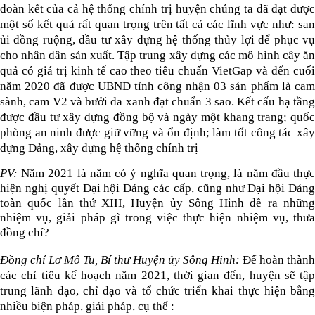
đoàn kết của cả hệ thống chính trị huyện chúng ta đã đạt được
một số kết quả rất quan trọng trên tất cả các lĩnh vực như: san
ủi đồng ruộng, đầu tư xây dựng hệ thống thủy lợi để phục vụ
cho nhân dân sản xuất. Tập trung xây dựng các mô hình cây ăn
quả có giá trị kinh tế cao theo tiêu chuẩn VietGap và đến cuối
năm 2020 đã được UBND tỉnh công nhận 03 sản phẩm là cam
sành, cam V2 và bưởi da xanh đạt chuẩn 3 sao. Kết cấu hạ tầng
được đầu tư xây dựng đồng bộ và ngày một khang trang; quốc
phòng an ninh được giữ vững và ổn định; làm tốt công tác xây
dựng Đảng, xây dựng hệ thống chính trị
PV:
Năm 2021 là năm có ý nghĩa quan trọng, là năm đầu thực
hiện nghị quyết Đại hội Đảng các cấp, cũng như Đại hội Đảng
toàn quốc lần thứ XIII, Huyện ủy Sông Hinh đề ra những
nhiệm vụ, giải pháp gì trong việc thực hiện nhiệm vụ, thưa
đồng chí?
Đồng chí Lơ Mô Tu, Bí thư Huyện ủy Sông Hinh:
Để hoàn thành
các chỉ tiêu kế hoạch năm 2021, thời gian đến, huyện sẽ tập
trung lãnh đạo, chỉ đạo và tổ chức triển khai thực hiện bằng
nhiều biện pháp, giải pháp, cụ thể :