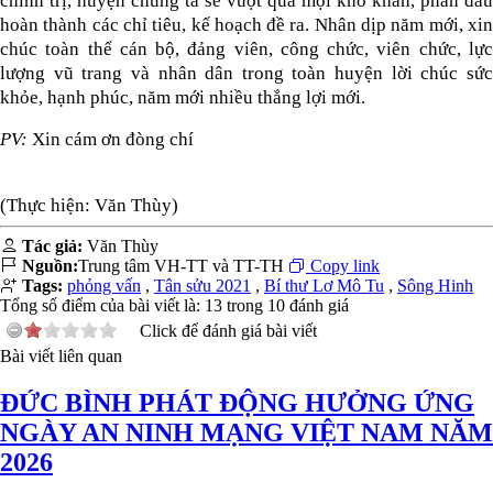
chính trị, huyện chúng ta sẽ vượt qua mọi khó khăn, phấn đấu
hoàn thành các chỉ tiêu, kế hoạch đề ra. Nhân dịp năm mới, xin
chúc toàn thể cán bộ, đảng viên, công chức, viên chức, lực
lượng vũ trang và nhân dân trong toàn huyện lời chúc sức
khỏe, hạnh phúc, năm mới nhiều thắng lợi mới.
PV:
Xin cám ơn đòng chí
(Thực hiện: Văn Thùy)
Tác giả:
Văn Thùy
Nguồn:
Trung tâm VH-TT và TT-TH
Copy link
Tags:
phỏng vấn
,
Tân sửu 2021
,
Bí thư Lơ Mô Tu
,
Sông Hinh
Tổng số điểm của bài viết là:
13
trong
10
đánh giá
Click để đánh giá bài viết
Bài viết liên quan
ĐỨC BÌNH PHÁT ĐỘNG HƯỞNG ỨNG
NGÀY AN NINH MẠNG VIỆT NAM NĂM
2026