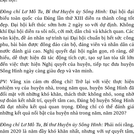
Đồng chí Lơ Mô Tu, Bí thư Huyện ủy Sông Hinh:
Đại hội đạ
biểu toàn quốc của Đảng lần thứ XIII diễn ra thành công tốt
đẹp. Đại hội kết thúc sớm hơn 2 ngày so với dự định. Không
khí Đại hội diễn ra sôi nổi, cởi mở, dân chủ và khách quan. Các
văn kiện, đề án nhân sự trình tại Đại hội chuẩn bị hết sức công
phu, bài bản được đông đảo cán bộ, đảng viên và nhân dân cả
nước đánh giá cao. Nghị quyết đại hội ngắn gọn, rõ ràng, dễ
hiểu, dễ thực hiện đã tác động tích cực, tạo sự lan tỏa tất lớn
đến việc thực hiện Nghị quyết của huyện, tiếp tục đưa huyện
Sông Hinh ngày càng giàu đẹp và văn minh.
PV:
Vâng xin cám ơn đồng chí! Trở lại với việc thực hiệ
nhiệm vụ của huyện nhà, trong năm qua, huyện Sông Hinh đã
đối mặt với những khó khăn, thách thức không nhỏ, song nhờ
sự đoàn kết nhất trí, quyết tâm cao, Đảng bộ huyện Sông Hinh
đã đạt nhiều kết quả quan trọng. Đồng chí có thể đánh giá
những kết quả nổi bật của huyện nhà trong năm, năm 2020?
Đồng chí Lơ Mô Tu, Bí thư Huyện ủy Sông Hinh:
Phải nói rằng
năm 2020 là năm đầy khó khăn nhất, nhưng với sự quyết tâm,