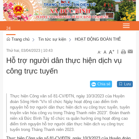
Thứ 5, 6/8/2026
13
:
Toggle
24
navigat
:
Trang chủ
Tin tức sự kiện
HOẠT ĐỘNG ĐOÀN THỂ
57
Thứ hai, 03/04/2023
|
10:43
+
|
A
-
A
A
Hỗ trợ người dân thực hiện dịch vụ
công trực tuyến
Chia sẻ
Lưu
Thực hiện Công văn số 81-CV/ĐTN, ngày 10/3/2023 của Huyện
đoàn Sông Hinh “V/v tổ chức Ngày hoạt động cao điểm tình
nguyện hỗ trợ người dân thực hiện dịch vụ công trực tuyến, tuyên
truyền văn hóa công vụ trong Tháng Thanh niên 2023”. Đoàn thanh
niên xã Đức Bình Tây tổ chức ra quân hưởng ứng hoạt động cao
điểm tình nguyện hỗ trợ người dân thực hiện dịch vụ công trực
tuyến trong Tháng Thanh niên 2023.
Thực hiện Công văn số 81-CV/ĐTN, ngày 10/3/2023 của Huyện đoàn