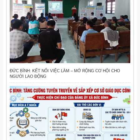
ĐỨC BÌNH: KẾT NỐI VIỆC LÀM – MỞ RỘNG CƠ HỘI CHO
NGƯỜI LAO ĐỘNG