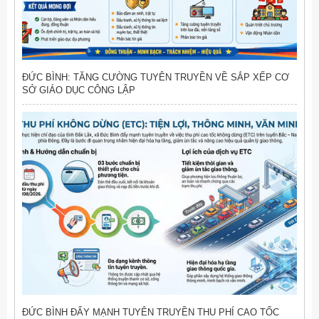
ĐỨC BÌNH: TĂNG CƯỜNG TUYÊN TRUYỀN VỀ SẮP XẾP CƠ
SỞ GIÁO DỤC CÔNG LẬP