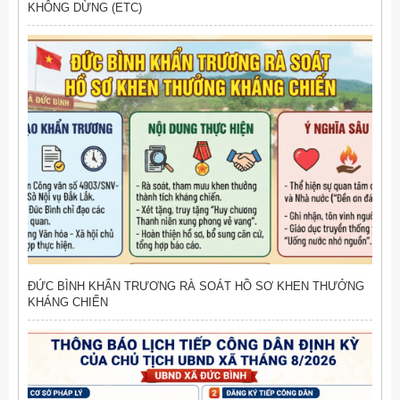
ĐỨC BÌNH ĐẨY MẠNH TUYÊN TRUYỀN THU PHÍ CAO TỐC
KHÔNG DỪNG (ETC)
ĐỨC BÌNH KHẨN TRƯƠNG RÀ SOÁT HỒ SƠ KHEN THƯỞNG
KHÁNG CHIẾN