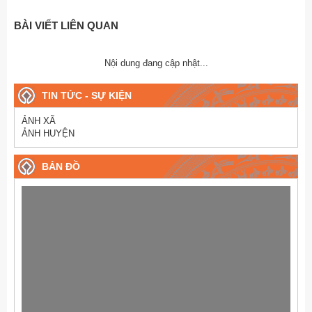
BÀI VIẾT LIÊN QUAN
Nội dung đang cập nhật...
TIN TỨC - SỰ KIỆN
ẢNH XÃ
ẢNH HUYỆN
BẢN ĐỒ