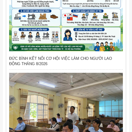
ĐỨC BÌNH KẾT NỐI CƠ HỘI VIỆC LÀM CHO NGƯỜI LAO
ĐỘNG THÁNG 8/2026