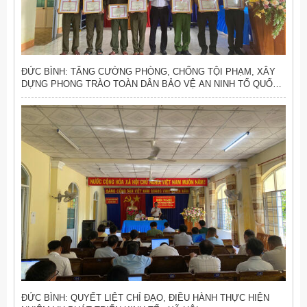
ĐỨC BÌNH: TĂNG CƯỜNG PHÒNG, CHỐNG TỘI PHẠM, XÂY
DỰNG PHONG TRÀO TOÀN DÂN BẢO VỆ AN NINH TỔ QUỐC
VỮNG MẠNH
ĐỨC BÌNH: QUYẾT LIỆT CHỈ ĐẠO, ĐIỀU HÀNH THỰC HIỆN