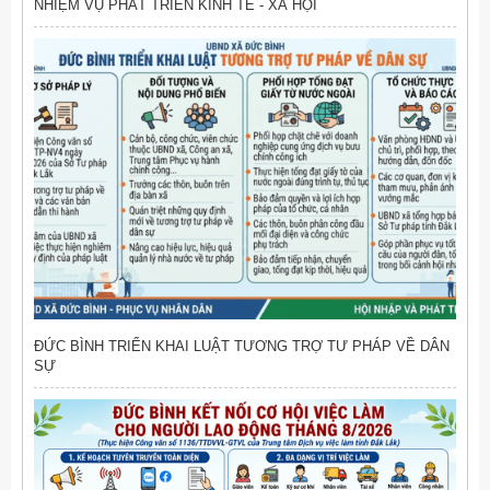
NHIỆM VỤ PHÁT TRIỂN KINH TẾ - XÃ HỘI
ĐỨC BÌNH TRIỂN KHAI LUẬT TƯƠNG TRỢ TƯ PHÁP VỀ DÂN
SỰ