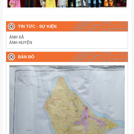
TIN TỨC - SỰ KIỆN
ẢNH XÃ
ẢNH HUYỆN
BẢN ĐỒ