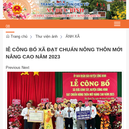
Chủ Nhật, 9/8/2026
8
:
Toggle
08
navigat
:
Trang chủ
Thư viện ảnh
ẢNH XÃ
58
lỄ CÔNG BỐ XÃ ĐẠT CHUẨN NÔNG THÔN MỚI
NÂNG CAO NĂM 2023
Previous
Next