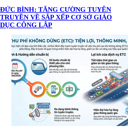
ĐỨC BÌNH: TĂNG CƯỜNG TUYÊN
TRUYỀN VỀ SẮP XẾP CƠ SỞ GIÁO
DỤC CÔNG LẬP