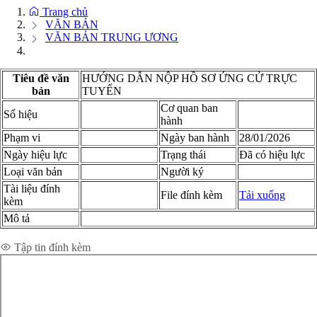
Trang chủ
VĂN BẢN
VĂN BẢN TRUNG ƯƠNG
Tiêu đề văn
HƯỚNG DẪN NỘP HỒ SƠ ỨNG CỬ TRỰC
bản
TUYẾN
Cơ quan ban
Số hiệu
hành
Phạm vi
Ngày ban hành
28/01/2026
Ngày hiệu lực
Trạng thái
Đã có hiệu lực
Loại văn bản
Người ký
Tài liệu đính
File đính kèm
Tải xuống
kèm
Mô tả
Xem chi tiết toàn văn
Tập tin đính kèm