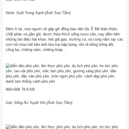
Nước Suối Trong Xanh (Ảnh Sưu Tầm)
Đêm ở lại, mọi người sẽ gặp gỡ đồng bào dân tộc Ê Đê thân thiện,
chất phác và gần gũi; được thỏa thích uống rượu cần, say đắm bên
những làn điệu hát khan, hát giã gạo, trường ca; và cùng nắm tay các
sơn nữ múa hát bên ánh lửa trại bập bùng, rộn rã tiếng trống đôi,
cồng ba, chiêng năm, chiêng Aráp…
960×606 78.8 KB
Góc Sống Ảo Tuyệt Vời (Ảnh Sưu Tầm)