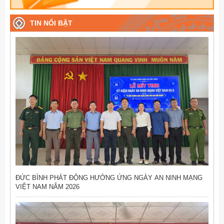
TIN NỔI BẬT
ĐỨC BÌNH PHÁT ĐỘNG HƯỞNG ỨNG NGÀY AN NINH MẠNG
VIỆT NAM NĂM 2026