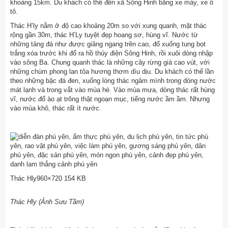
khoảng 15km. Du khách có thể đến xã Sông Hinh bằng xe máy, xe ô
tô.
Thác H’ly nằm ở độ cao khoảng 20m so với xung quanh, mặt thác
rộng gần 30m, thác H’Ly tuyệt đẹp hoang sơ, hùng vĩ. Nước từ
những tảng đá như được giăng ngang trên cao, đổ xuống tung bọt
trắng xóa trước khi đổ ra hồ thủy điện Sông Hinh, rồi xuôi dòng nhập
vào sông Ba. Chung quanh thác là những cây rừng già cao vút, với
những chùm phong lan tỏa hương thơm dìu dịu. Du khách có thể lần
theo những bậc đá đen, xuống lòng thác ngâm mình trong dòng nước
mát lạnh và trong vắt vào mùa hè. Vào mùa mưa, dòng thác rất hùng
vĩ, nước đổ ào ạt trông thật ngoạn mục, tiếng nước ầm ầm. Nhưng
vào mùa khô, thác rất ít nước.
Thác Hly960×720 154 KB
Thác Hly (Ảnh Sưu Tầm)