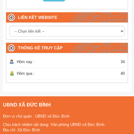
Xem kết quả
Bình chọn
LIÊN KẾT WEBSITE
THỐNG KÊ TRUY CẬP
Hôm nay :
34
Hôm qua :
40
UBND XÃ ĐỨC BÌNH
Đơn vị chủ quản :
UBND xã Đức Bình