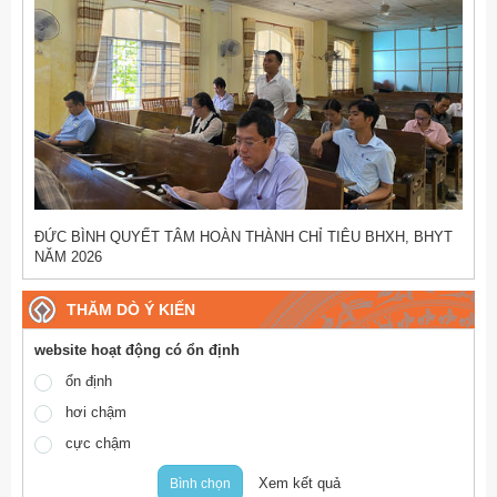
ĐỨC BÌNH QUYẾT TÂM HOÀN THÀNH CHỈ TIÊU BHXH, BHYT
NĂM 2026
THĂM DÒ Ý KIẾN
website hoạt động có ổn định
ổn định
hơi chậm
cực chậm