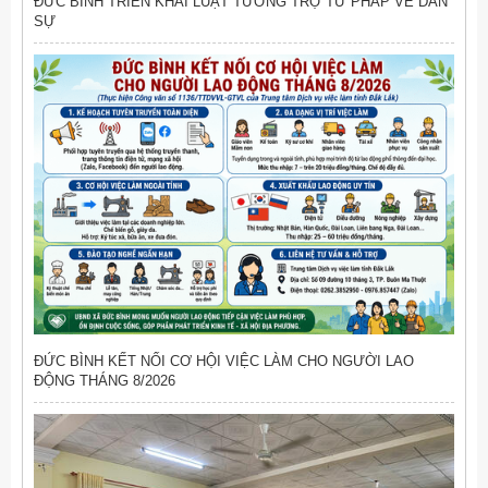
ĐỨC BÌNH TRIỂN KHAI LUẬT TƯƠNG TRỢ TƯ PHÁP VỀ DÂN
SỰ
ĐỨC BÌNH KẾT NỐI CƠ HỘI VIỆC LÀM CHO NGƯỜI LAO
ĐỘNG THÁNG 8/2026