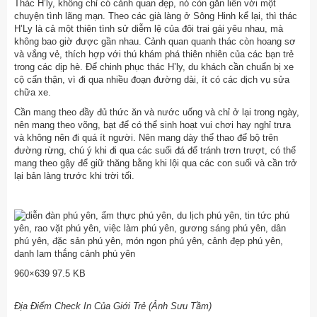
Thác H’ly, không chỉ có cảnh quan đẹp, nó còn gắn liền với một
chuyện tình lãng mạn. Theo các già làng ở Sông Hinh kể lại, thì thác
H’Ly là cả một thiên tình sử diễm lệ của đôi trai gái yêu nhau, mà
không bao giờ được gần nhau. Cảnh quan quanh thác còn hoang sơ
và vắng vẻ, thích hợp với thú khám phá thiên nhiên của các bạn trẻ
trong các dịp hè. Để chinh phục thác H’ly, du khách cần chuẩn bị xe
cộ cẩn thận, vì đi qua nhiều đoạn đường dài, ít có các dịch vụ sửa
chữa xe.
Cần mang theo đầy đủ thức ăn và nước uống và chỉ ở lại trong ngày,
nên mang theo võng, bạt để có thể sinh hoạt vui chơi hay nghỉ trưa
và không nên đi quá ít người. Nên mang dày thể thao để bộ trên
đường rừng, chú ý khi đi qua các suối đá để tránh trơn trượt, có thể
mang theo gậy để giữ thăng bằng khi lội qua các con suối và cần trở
lại bản làng trước khi trời tối.
960×639 97.5 KB
Địa Điểm Check In Của Giới Trẻ (Ảnh Sưu Tầm)