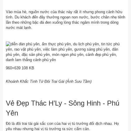
Vào mùa hè, nguồn nước của thác này rất ít nhưng phong cảnh hữu
tình. Du khách đến đây thưởng ngoạn non nước, bước chân nhẹ tênh
lần theo những bậc đá đen xuống lòng thác ngâm mình trong dòng
nước mát lạnh.
960×639 108 KB
Khoảnh Khắc Tình Tứ Đôi Trai Gái (Ảnh Sưu Tầm)
Vẻ Đẹp Thác H’Ly - Sông Hinh - Phú
Yên
Đó là đôi trai tài gái sắc con của hai vị tù trưởng đối địch nhau. Họ
yêu nhau nhưng hai vị tù trưởng ra sức cấm cản.