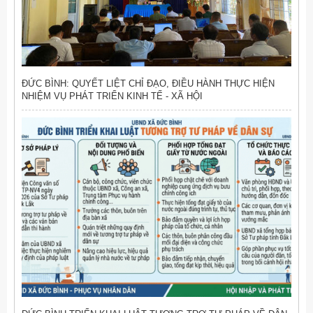
ĐỨC BÌNH: QUYẾT LIỆT CHỈ ĐẠO, ĐIỀU HÀNH THỰC HIỆN
NHIỆM VỤ PHÁT TRIỂN KINH TẾ - XÃ HỘI