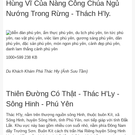
Hùng Vĩ Của Nàng Công Chúa Ngủ
Nướng Trong Rừng - Thách H’ly.
1000×599 238 KB
Du Khách Khám Phá Thác Hly (Ảnh Sưu Tầm)
Thiên Đường Có Thật - Thác H’Ly -
Sông Hinh - Phú Yên
Thác H’ly, nằm trên thượng nguồn sông Hinh, thuộc buôn Kít, xã
Sông Hinh, huyện Sông Hinh, tỉnh Phú Yên, nơi tiếp giáp với tỉnh Đắk
Lắk. Khu vực này bao gồm nhiều con suối nhỏ, nằm phía Đông Nam
dãy Trường Sơn. Buôn Kít cách thị trấn Hai Riêng huyện Sông Hinh