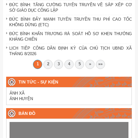
ĐỨC BÌNH: TĂNG CƯỜNG TUYÊN TRUYỀN VỀ SẮP XẾP CƠ
SỞ GIÁO DỤC CÔNG LẬP
ĐỨC BÌNH ĐẨY MẠNH TUYÊN TRUYỀN THU PHÍ CAO TỐC
KHÔNG DỪNG (ETC)
ĐỨC BÌNH KHẨN TRƯƠNG RÀ SOÁT HỒ SƠ KHEN THƯỞNG
KHÁNG CHIẾN
LỊCH TIẾP CÔNG DÂN ĐỊNH KỲ CỦA CHỦ TỊCH UBND XÃ
THÁNG 8/2026
1
2
3
4
5
»
»»
TIN TỨC - SỰ KIỆN
ẢNH XÃ
ẢNH HUYỆN
BẢN ĐỒ