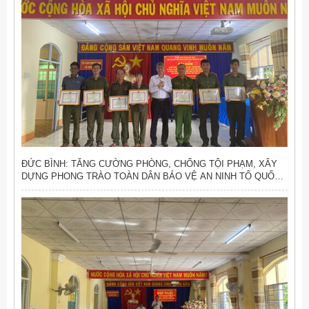
ĐỨC BÌNH: TĂNG CƯỜNG PHÒNG, CHỐNG TỘI PHẠM, XÂY
DỰNG PHONG TRÀO TOÀN DÂN BẢO VỆ AN NINH TỔ QUỐC
VỮNG MẠNH