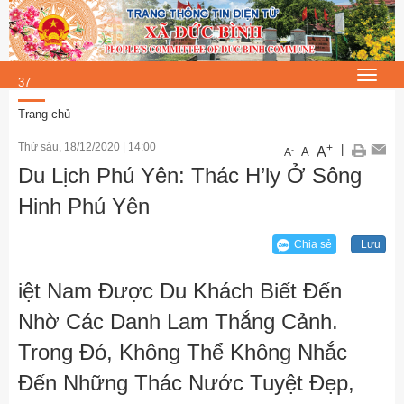
Thứ 6, 7/8/2026
12
:
Toggle
37
navigat
:
Trang chủ
25
Thứ sáu, 18/12/2020
|
14:00
+
|
A
-
A
A
Du Lịch Phú Yên: Thác H’ly Ở Sông
Hinh Phú Yên
Chia sẻ
Lưu
iệt Nam Được Du Khách Biết Đến
Nhờ Các Danh Lam Thắng Cảnh.
Trong Đó, Không Thể Không Nhắc
Đến Những Thác Nước Tuyệt Đẹp,