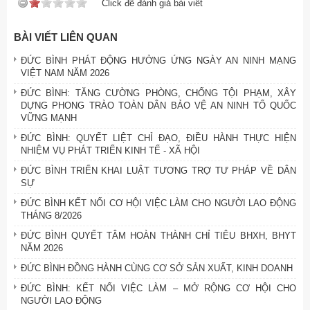
Click để đánh giá bài viết
BÀI VIẾT LIÊN QUAN
ĐỨC BÌNH PHÁT ĐỘNG HƯỞNG ỨNG NGÀY AN NINH MẠNG
VIỆT NAM NĂM 2026
ĐỨC BÌNH: TĂNG CƯỜNG PHÒNG, CHỐNG TỘI PHẠM, XÂY
DỰNG PHONG TRÀO TOÀN DÂN BẢO VỆ AN NINH TỔ QUỐC
VỮNG MẠNH
ĐỨC BÌNH: QUYẾT LIỆT CHỈ ĐẠO, ĐIỀU HÀNH THỰC HIỆN
NHIỆM VỤ PHÁT TRIỂN KINH TẾ - XÃ HỘI
ĐỨC BÌNH TRIỂN KHAI LUẬT TƯƠNG TRỢ TƯ PHÁP VỀ DÂN
SỰ
ĐỨC BÌNH KẾT NỐI CƠ HỘI VIỆC LÀM CHO NGƯỜI LAO ĐỘNG
THÁNG 8/2026
ĐỨC BÌNH QUYẾT TÂM HOÀN THÀNH CHỈ TIÊU BHXH, BHYT
NĂM 2026
ĐỨC BÌNH ĐỒNG HÀNH CÙNG CƠ SỞ SẢN XUẤT, KINH DOANH
ĐỨC BÌNH: KẾT NỐI VIỆC LÀM – MỞ RỘNG CƠ HỘI CHO
NGƯỜI LAO ĐỘNG