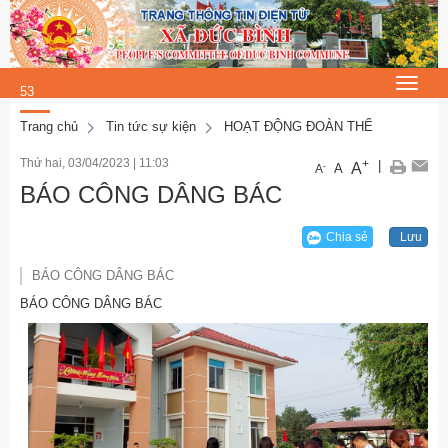
Thứ 6, 7/8/2026
10
:
Toggle
53
navigat
:
Trang chủ
Tin tức sự kiện
HOẠT ĐỘNG ĐOÀN THỂ
43
Thứ hai, 03/04/2023
|
11:03
+
|
A
-
A
A
BÁO CÔNG DÂNG BÁC
Chia sẻ
Lưu
BÁO CÔNG DÂNG BÁC
BÁO CÔNG DÂNG BÁC