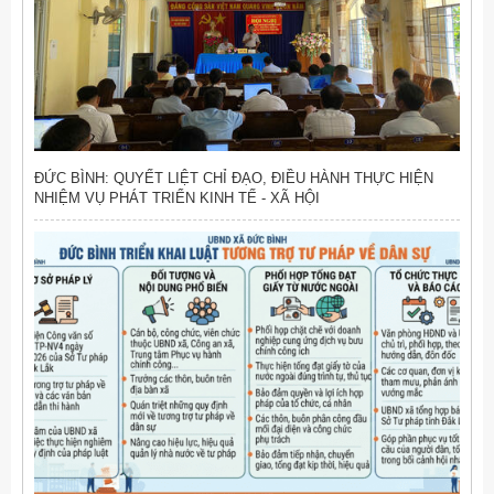
ĐỨC BÌNH: QUYẾT LIỆT CHỈ ĐẠO, ĐIỀU HÀNH THỰC HIỆN
NHIỆM VỤ PHÁT TRIỂN KINH TẾ - XÃ HỘI