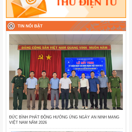
TIN NỔI BẬT
ĐỨC BÌNH PHÁT ĐỘNG HƯỞNG ỨNG NGÀY AN NINH MẠNG