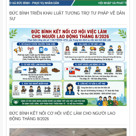
ĐỨC BÌNH TRIỂN KHAI LUẬT TƯƠNG TRỢ TƯ PHÁP VỀ DÂN
SỰ
ĐỨC BÌNH KẾT NỐI CƠ HỘI VIỆC LÀM CHO NGƯỜI LAO
ĐỘNG THÁNG 8/2026