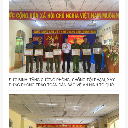
VIỆT NAM NĂM 2026
ĐỨC BÌNH: TĂNG CƯỜNG PHÒNG, CHỐNG TỘI PHẠM, XÂY
DỰNG PHONG TRÀO TOÀN DÂN BẢO VỆ AN NINH TỔ QUỐC
VỮNG MẠNH