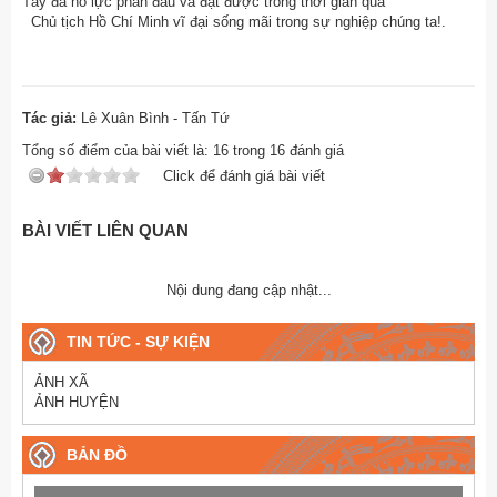
Tây đã nỗ lực phấn đấu và đạt được trong thời gian qua
Chủ tịch Hồ Chí Minh vĩ đại sống mãi trong sự nghiệp chúng ta!.
Tác giả:
Lê Xuân Bình - Tấn Tứ
Tổng số điểm của bài viết là:
16
trong
16
đánh giá
Click để đánh giá bài viết
BÀI VIẾT LIÊN QUAN
Nội dung đang cập nhật...
TIN TỨC - SỰ KIỆN
ẢNH XÃ
ẢNH HUYỆN
BẢN ĐỒ