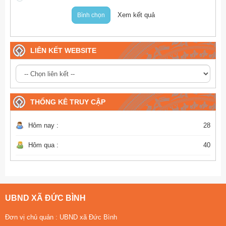
hơi chậm
cực chậm
Xem kết quả
Bình chọn
LIÊN KẾT WEBSITE
THỐNG KÊ TRUY CẬP
Hôm nay :
28
Hôm qua :
40
UBND XÃ ĐỨC BÌNH