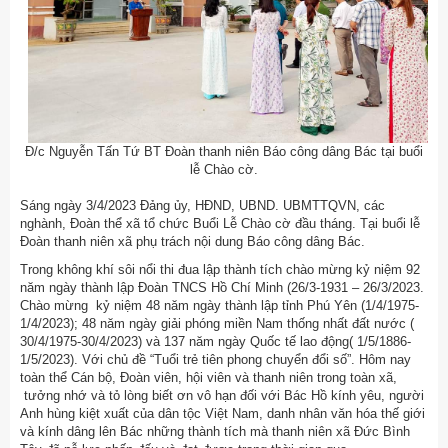
Đ/c Nguyễn Tấn Tứ BT Đoàn thanh niên Báo công dâng Bác tại buổi
lễ Chào cờ.
Sáng ngày 3/4/2023 Đảng ủy, HĐND, UBND. UBMTTQVN, các
nghành, Đoàn thể xã tổ chức Buổi Lễ Chào cờ đầu tháng. Tại buổi lễ
Đoàn thanh niên xã phụ trách nội dung Báo công dâng Bác.
Trong không khí sôi nổi thi đua lập thành tích chào mừng kỷ niệm 92
năm ngày thành lập Đoàn TNCS Hồ Chí Minh (26/3-1931 – 26/3/2023.
Chào mừng kỷ niệm 48 năm ngày thành lập tỉnh Phú Yên (1/4/1975-
1/4/2023); 48 năm ngày giải phóng miền Nam thống nhất đất nước (
30/4/1975-30/4/2023) và 137 năm ngày Quốc tế lao động( 1/5/1886-
1/5/2023). Với chủ đề “Tuổi trẻ tiên phong chuyển đổi số”. Hôm nay
toàn thể Cán bộ, Đoàn viên, hội viên và thanh niên trong toàn xã,
tưởng nhớ và tỏ lòng biết ơn vô hạn đối với Bác Hồ kính yêu, người
Anh hùng kiệt xuất của dân tộc Việt Nam, danh nhân văn hóa thế giới
và kính dâng lên Bác những thành tích mà thanh niên xã Đức Bình