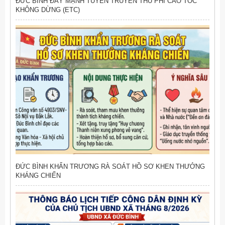
ĐỨC BÌNH ĐẨY MẠNH TUYÊN TRUYỀN THU PHÍ CAO TỐC
KHÔNG DỪNG (ETC)
ĐỨC BÌNH KHẨN TRƯƠNG RÀ SOÁT HỒ SƠ KHEN THƯỞNG
KHÁNG CHIẾN