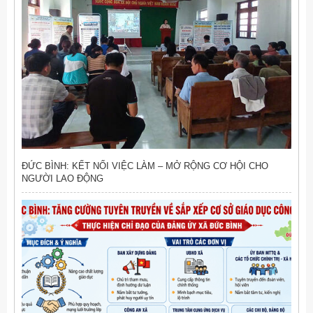
ĐỨC BÌNH: KẾT NỐI VIỆC LÀM – MỞ RỘNG CƠ HỘI CHO
NGƯỜI LAO ĐỘNG