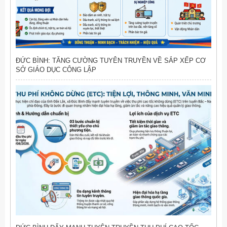
ĐỨC BÌNH: TĂNG CƯỜNG TUYÊN TRUYỀN VỀ SẮP XẾP CƠ
SỞ GIÁO DỤC CÔNG LẬP